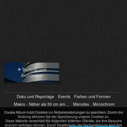
Technik und
Architektur
Doku und Reportage
Events
Farben und Formen
Makro - Näher als 50 cm am…
Marodes
Monochrom
×
Natur und Landschaft
Shootings
Streets und Situationen
Dieses Album nutzt Cookies um Nutzereinstellungen zu speichern. Durch die
Nutzung stimmen Sie der Speicherung unserer Cookies zu.
Technik und Architektur
Tiere
Diese Website verwendet die folgenden externen Dienste, die Ihre Besuche
anonym verfolgen können. Durch Deaktivieren der Nachverfolgung wird ihre