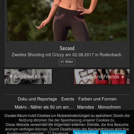
Second
Zweites Shooting mit Crizzy am 02.08.2017 in Rodenbach.
41 Bilder
Angie mit Kevin
Carina and Friends
Doku und Reportage
Events
Farben und Formen
Makro - Näher als 50 cm am…
Marodes
Monochrom
×
Natur und Landschaft
Shootings
Streets und Situationen
Dieses Album nutzt Cookies um Nutzereinstellungen zu speichern. Durch die
Nutzung stimmen Sie der Speicherung unserer Cookies zu.
Technik und Architektur
Tiere
Diese Website verwendet die folgenden externen Dienste, die Ihre Besuche
anonym verfolgen können. Durch Deaktivieren der Nachverfolgung wird ihre
Geändert
2019-08-02 22:00
70 Bilder
Funktionalität beendet.
Facebook
Alle erlauben
Alle verbieten