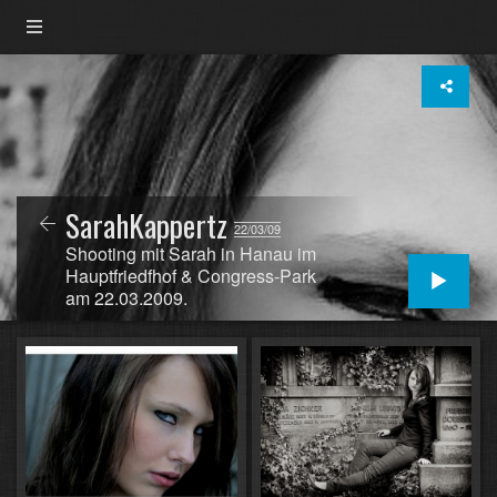
SarahKappertz
22/03/09
Shooting mit Sarah in Hanau im
Hauptfriedfhof & Congress-Park
am 22.03.2009.