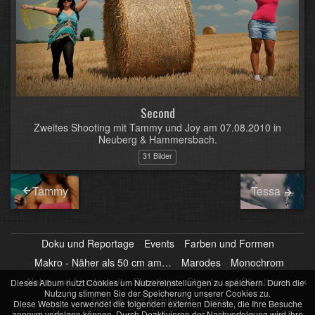
Second
Zweites Shooting mit Tammy und Joy am 07.08.2010 in
Neuberg & Hammersbach.
31 Bilder
Tammy
Tessa
Doku und Reportage
Events
Farben und Formen
Makro - Näher als 50 cm am…
Marodes
Monochrom
×
Natur und Landschaft
Shootings
Streets und Situationen
Dieses Album nutzt Cookies um Nutzereinstellungen zu speichern. Durch die
Nutzung stimmen Sie der Speicherung unserer Cookies zu.
Technik und Architektur
Tiere
Diese Website verwendet die folgenden externen Dienste, die Ihre Besuche
anonym verfolgen können. Durch Deaktivieren der Nachverfolgung wird ihre