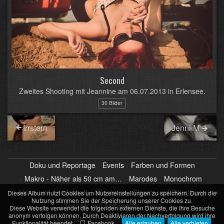
Second
Zweites Shooting mit Jeannine am 06.07.2013 in Erlensee.
30 Bilder
Irrstern
Jenni M
Doku und Reportage
Events
Farben und Formen
Makro - Näher als 50 cm am…
Marodes
Monochrom
×
Natur und Landschaft
Shootings
Streets und Situationen
Dieses Album nutzt Cookies um Nutzereinstellungen zu speichern. Durch die
Nutzung stimmen Sie der Speicherung unserer Cookies zu.
Technik und Architektur
Tiere
Diese Website verwendet die folgenden externen Dienste, die Ihre Besuche
anonym verfolgen können. Durch Deaktivieren der Nachverfolgung wird ihre
Geändert
2019-08-02 22:00
55 Bilder
Funktionalität beendet.
Facebook
Alle erlauben
Alle verbieten