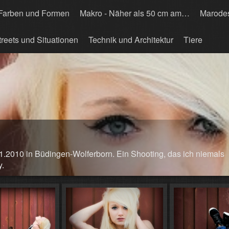
Farben und Formen
Makro - Näher als 50 cm am…
Marode
treets und Situationen
Technik und Architektur
Tiere
1.2010 in Büdingen-Wolferborn. Ein Shooting, das ich niemals
y.