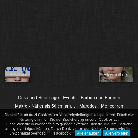
Ninth
Eleventh
Doku und Reportage
Events
Farben und Formen
Makro - Näher als 50 cm am…
Marodes
Monochrom
×
Natur und Landschaft
Shootings
Streets und Situationen
Dieses Album nutzt Cookies um Nutzereinstellungen zu speichern. Durch die
Nutzung stimmen Sie der Speicherung unserer Cookies zu.
Technik und Architektur
Tiere
Diese Website verwendet die folgenden externen Dienste, die Ihre Besuche
anonym verfolgen können. Durch Deaktivieren der Nachverfolgung wird ihre
Geändert
2019-08-02 22:01
30 Bilder
Funktionalität beendet.
Facebook
Alle erlauben
Alle verbieten