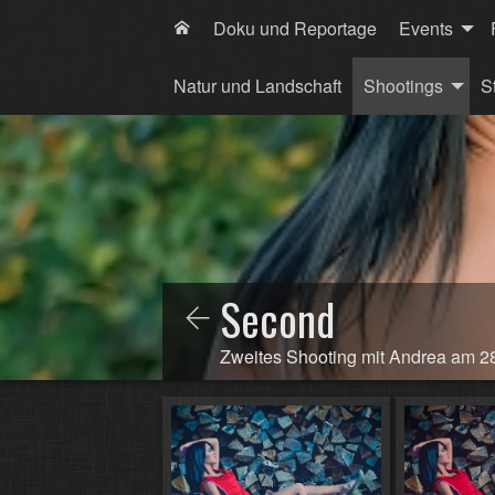
Doku und Reportage
Events
Natur und Landschaft
Shootings
S
Second
Zweites Shooting mit Andrea am 28