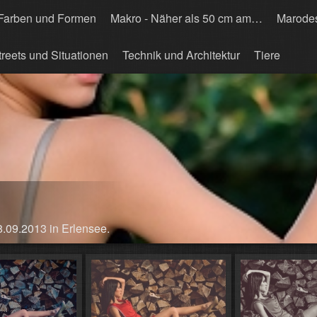
Farben und Formen
Makro - Näher als 50 cm am…
Marode
treets und Situationen
Technik und Architektur
Tiere
.09.2013 in Erlensee.