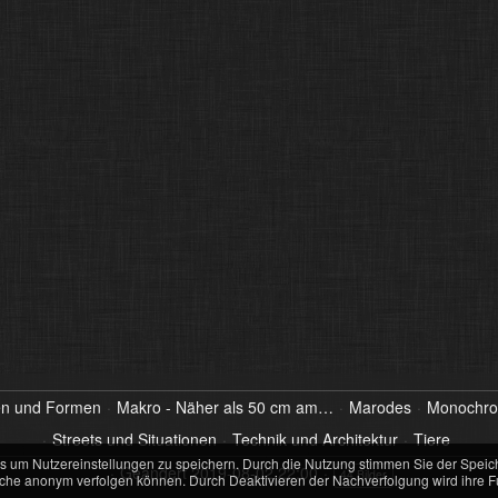
en und Formen
Makro - Näher als 50 cm am…
Marodes
Monochr
Streets und Situationen
Technik und Architektur
Tiere
s um Nutzereinstellungen zu speichern. Durch die Nutzung stimmen Sie der Speic
Geändert
2019-08-02 22:00
44 Bilder
che anonym verfolgen können. Durch Deaktivieren der Nachverfolgung wird ihre Fu