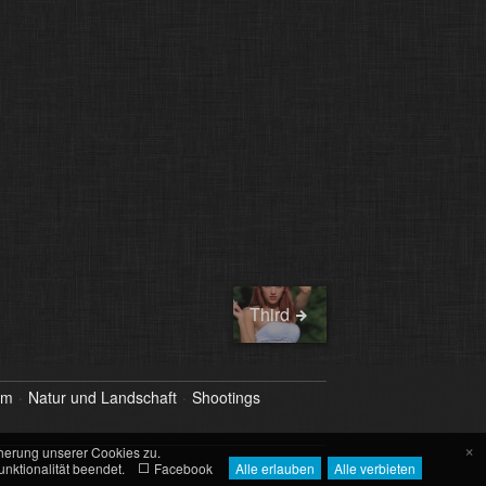
Third
om
Natur und Landschaft
Shootings
×
herung unserer Cookies zu.
nktionalität beendet.
Facebook
Alle erlauben
Alle verbieten