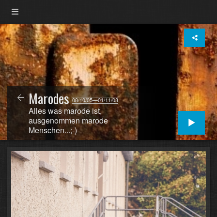
Marodes
08/10/05—01/11/08
Alles was marode ist,
ausgenommen marode
Menschen...;-)